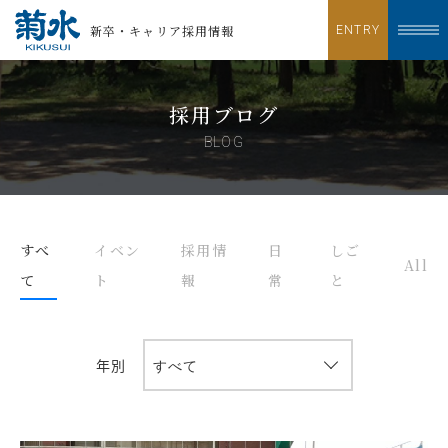
新卒・キャリア採用情報
ENTRY
採用ブログ
すべ
イベン
採用情
日
しご
All
て
ト
報
常
と