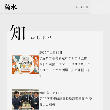
JP
/
EN
おしらせ
2025年11月19日
渋谷にて秋冬限定にごり酒『五郎
八』の試飲イベント「ゴロゴロ、ご
ろはち〜こたつ酒場〜」を開催しま
す
2025年11月13日
第96回関東信越国税局酒類鑑評会 受
賞のご報告