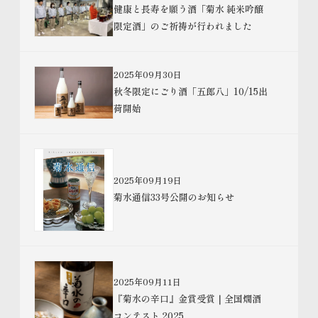
健康と長寿を願う酒「菊水 純米吟醸
限定酒」のご祈祷が行われました
2025年09月30日
秋冬限定にごり酒「五郎八」10/15出
荷開始
2025年09月19日
菊水通信33号公開のお知らせ
2025年09月11日
『菊水の辛口』金賞受賞｜全国燗酒
コンテスト 2025