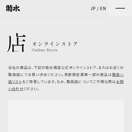
JP
/
EN
オンラインストア
Online Store
当社の商品は、下記の菊水酒造公式オンラインストア、
またはお近くの
取扱店にてお買い求めください。
季節限定酒等一部の商品は
取扱い
店リスト
をご用意しています。
なお、取扱店についてご不明な際は
お問
い合わせ
ください。