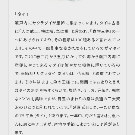
『タイ』
瀬戸内にサクラダイが産卵に集まっています。タイは古書
に「人は武士、柱は檜、魚は鯛」と言われ、『食物三尊』の一
つにあげられており、その種類は130種あると言われてい
ます。その中で一際見事な姿かたちをしているのがマダイ
です。ことに春三月から五月にかけて外海から瀬戸内海に
産卵にやって来るマダイは鮮やかな桜色に輝いているの
で、季節柄「サクラダイ」あるいは「花見鯛」と珍重されてい
ます。その味はまさに魚の王様です。関西ではお造りと言え
ばタイの刺身を指すくらいで、塩焼き、うしお、兜焼き、兜煮
などどれも美味ですが、目玉のまわりの身は食通の三大贅
沢のひとつと言われています。『延喜式』には、平たい魚な
ので「平魚（タイ）」とあります。一年中、旬だと言われ、魚へ
んに周と書きますが、産地や季節によって味には差があり
ます。