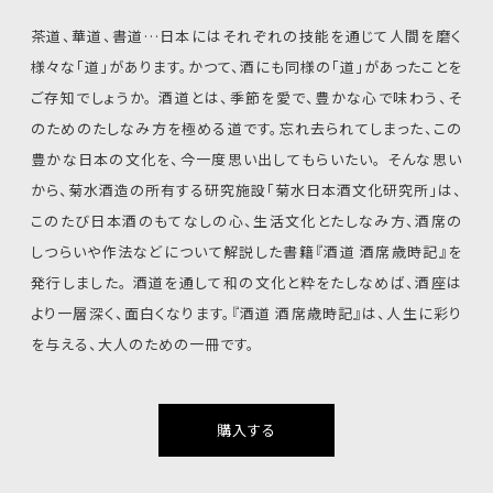
茶道、華道、書道…日本にはそれぞれの技能を通じて人間を磨く
様々な「道」があります。かつて、酒にも同様の「道」があったことを
ご存知でしょうか。 酒道とは、季節を愛で、豊かな心で味わう、そ
のためのたしなみ方を極める道です。忘れ去られてしまった、この
豊かな日本の文化を、今一度思い出してもらいたい。 そんな思い
から、菊水酒造の所有する研究施設「菊水日本酒文化研究所」は、
このたび日本酒のもてなしの心、生活文化とたしなみ方、酒席の
しつらいや作法などについて解説した書籍『酒道 酒席歳時記』を
発行しました。 酒道を通して和の文化と粋をたしなめば、酒座は
より一層深く、面白くなります。『酒道 酒席歳時記』は、人生に彩り
を与える、大人のための一冊です。
購入する