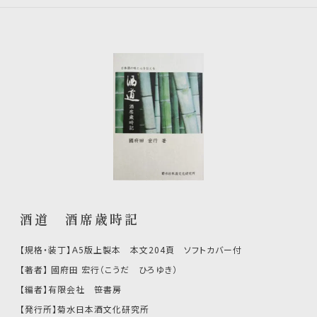
酒道 酒席歳時記
【規格・装丁】Ａ5版上製本 本文204頁 ソフトカバー付
【著者】 國府田 宏行（こうだ ひろゆき）
【編者】有限会社 笹書房
【発行所】菊水日本酒文化研究所