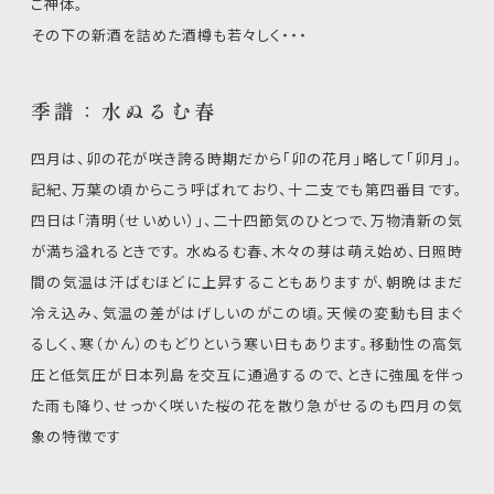
ご神体。
その下の新酒を詰めた酒樽も若々しく・・・
季譜：水ぬるむ春
四月は、卯の花が咲き誇る時期だから「卯の花月」略して「卯月」。
記紀、万葉の頃からこう呼ばれており、十二支でも第四番目です。
四日は「清明（せいめい）」、二十四節気のひとつで、万物清新の気
が満ち溢れるときです。 水ぬるむ春、木々の芽は萌え始め、日照時
間の気温は汗ばむほどに上昇することもありますが、朝晩はまだ
冷え込み、気温の差がはげしいのがこの頃。天候の変動も目まぐ
るしく、寒（かん）のもどりという寒い日もあります。移動性の高気
圧と低気圧が日本列島を交互に通過するので、ときに強風を伴っ
た雨も降り、せっかく咲いた桜の花を散り急がせるのも四月の気
象の特徴です