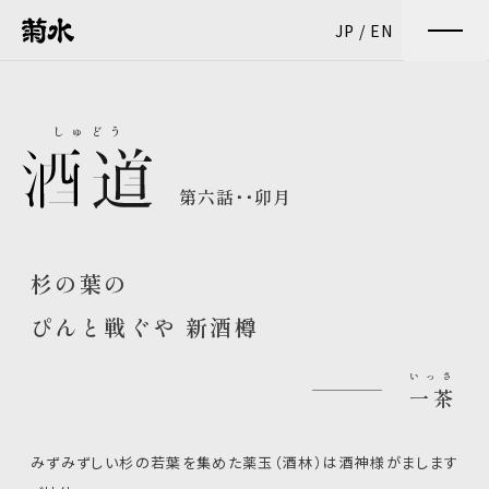
JP
/
EN
しゅどう
第六話･･卯月
杉の葉の
ぴんと戦ぐや 新酒樽
いっさ
一茶
みずみずしい杉の若葉を集めた薬玉（酒林）は酒神様がまします