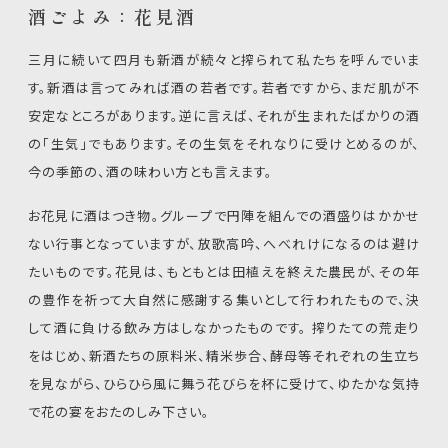
酒ごよみ：花見酒
三月に続いて四月も新酒が続々と搾られて私たちを呼んでいま
す。新酒は言ってみれば酒の若者です。若者ですから、まだ肌が不
安定なところがあります。逆に言えば、それが生まれたばかりの酒
の「生気」でもあります。その生気をそれなりに受けとめるのが、
今の季節の、酒の味わい方とも言えます。
お花見に酒はつき物。グループで円陣を組んでの酒盛りはかかせ
ない行事となっていますが、放歌高吟、へべれけになるのは避け
たいものです。花見は、もともとは田植えを終えた農民が、その年
の豊作を祈って大自然に感謝する集いとして行われたもので、決
して酒に負ける飲み方はしなかったものです。 搾りたての荒走り
をはじめ、新酒たちの原料米、精米歩合、酵母等それぞれの生立ち
を見ながら、ひらひら風に舞う花びらを杯に受けて、ゆたかな気持
で花の宴をおたのしみ下さい。