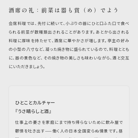
酒席の礼：前菜は器も賞（め）でよう
会席料理では、先付に続いて、小ぶりの器にひと口ふた口で食べ
られる前菜が数種類出されることがあります。あとから出される
料理に厚味を持たせて、酒席に華やかさが増します。亭主の好み
の小型の八寸など、凝った焼き物に盛られているので、料理ととも
に、器の景色など、その焼き物の美しさも味わいながら、酒と交互
にいただきましょう。
ひとことカルチャー
『うさ晴らしと酒』
仕事上の憂さを家庭にまで持ち帰らないために飲み屋で
鬱憤を吐き出す——働く人の日本全国変らぬ情景です。昼