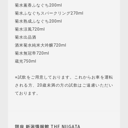
菊水薫香ふなぐち200ml
菊水ふなぐちスパークリング270ml
菊水熟成ふなぐち200ml
菊水涼風720ml
菊水出品酒
酒米菊水純米大吟醸720ml
菊水無冠帝720ml
蔵光750ml
※試飲をご用意しております。これからお車を運転
される方、20歳未満の方の試飲はご遠慮いただい
ております。
銀座 新潟情報館 THE NIIGATA