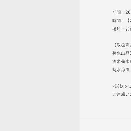
期間：202
時間：【20
場所：お
【取扱商
菊水出品
酒米菊水
菊水涼風
※試飲を
ご遠慮い